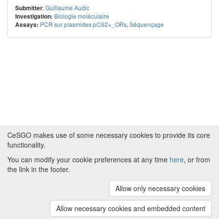
:
Guillaume Audic
Submitter
Biologie moléculaire
Investigation:
PCR sur plasmides pCS2+_ORs
,
Séquençage
Assays:
CeSGO makes use of some necessary cookies to provide its core
functionality.
You can modify your cookie preferences at any time
here
, or from
Powered by
About CeSGO
|
Funding and Programmes
|
Credits
the link in the footer.
|
Cookie preferences
Allow only necessary cookies
Copyright © 2008 - 2024
The University of
Manchester
and
HITS gGmbH
Allow necessary cookies and embedded content
(v.1.16.2)