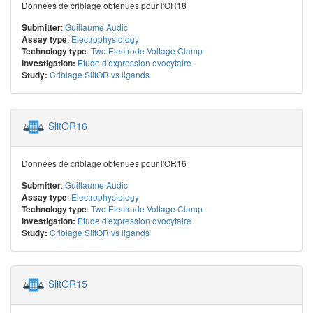
Données de criblage obtenues pour l'OR18
:
Guillaume Audic
Submitter
:
Electrophysiology
Assay type
:
Two Electrode Voltage Clamp
Technology type
Etude d'expression ovocytaire
Investigation:
Criblage SlitOR vs ligands
Study:
SlitOR16
Données de criblage obtenues pour l'OR16
:
Guillaume Audic
Submitter
:
Electrophysiology
Assay type
:
Two Electrode Voltage Clamp
Technology type
Etude d'expression ovocytaire
Investigation:
Criblage SlitOR vs ligands
Study:
SlitOR15