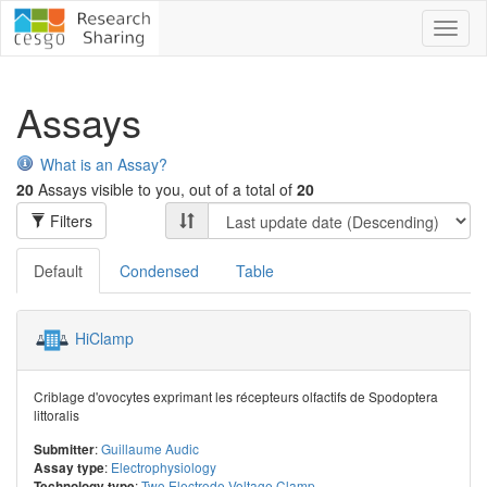
Toggl
naviga
Assays
What is an Assay?
20
Assays visible to you, out of a total of
20
Filters
Default
Condensed
Table
HiClamp
Criblage d'ovocytes exprimant les récepteurs olfactifs de Spodoptera
littoralis
:
Guillaume Audic
Submitter
:
Electrophysiology
Assay type
:
Two Electrode Voltage Clamp
Technology type