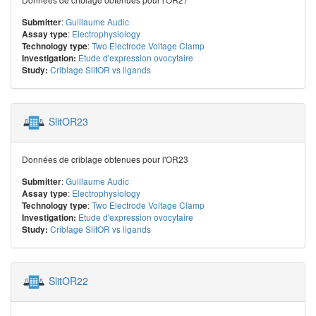
:
Guillaume Audic
Submitter
:
Electrophysiology
Assay type
:
Two Electrode Voltage Clamp
Technology type
Etude d'expression ovocytaire
Investigation:
Criblage SlitOR vs ligands
Study:
SlitOR23
Données de criblage obtenues pour l'OR23
:
Guillaume Audic
Submitter
:
Electrophysiology
Assay type
:
Two Electrode Voltage Clamp
Technology type
Etude d'expression ovocytaire
Investigation:
Criblage SlitOR vs ligands
Study:
SlitOR22