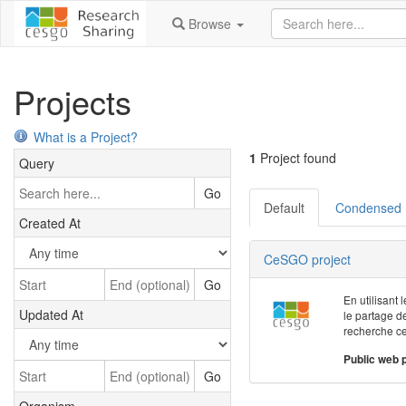
Browse
Projects
What is a Project?
1
Project found
Query
Go
Default
Condensed
Created At
CeSGO project
Go
En utilisant
Updated At
le partage d
recherche ce
Public web 
Go