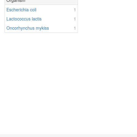
Organism
Escherichia coli
1
Lactococcus lactis
1
Oncorhynchus mykiss
1