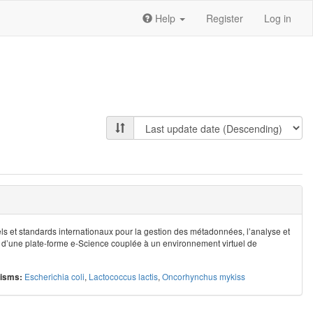
Help
Register
Log in
els et standards internationaux pour la gestion des métadonnées, l’analyse et
e d’une plate-forme e-Science couplée à un environnement virtuel de
Escherichia coli
,
Lactococcus lactis
,
Oncorhynchus mykiss
isms: